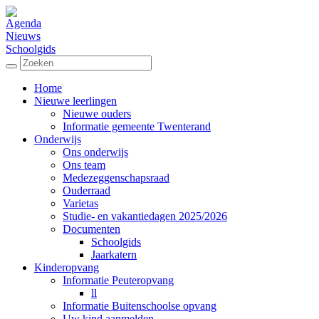
Agenda
Nieuws
Schoolgids
Home
Nieuwe leerlingen
Nieuwe ouders
Informatie gemeente Twenterand
Onderwijs
Ons onderwijs
Ons team
Medezeggenschapsraad
Ouderraad
Varietas
Studie- en vakantiedagen 2025/2026
Documenten
Schoolgids
Jaarkatern
Kinderopvang
Informatie Peuteropvang
ll
Informatie Buitenschoolse opvang
Uw kind aanmelden