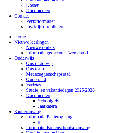
Kosten
Documenten
Contact
Verlofformulier
Inschrijfformulieren
Home
Nieuwe leerlingen
Nieuwe ouders
Informatie gemeente Twenterand
Onderwijs
Ons onderwijs
Ons team
Medezeggenschapsraad
Ouderraad
Varietas
Studie- en vakantiedagen 2025/2026
Documenten
Schoolgids
Jaarkatern
Kinderopvang
Informatie Peuteropvang
ll
Informatie Buitenschoolse opvang
Uw kind aanmelden