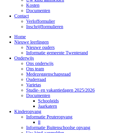
Kosten
Documenten
Contact
Verlofformulier
Inschrijfformulieren
Home
Nieuwe leerlingen
Nieuwe ouders
Informatie gemeente Twenterand
Onderwijs
Ons onderwijs
Ons team
Medezeggenschapsraad
Ouderraad
Varietas
Studie- en vakantiedagen 2025/2026
Documenten
Schoolgids
Jaarkatern
Kinderopvang
Informatie Peuteropvang
ll
Informatie Buitenschoolse opvang
Uw kind aanmelden