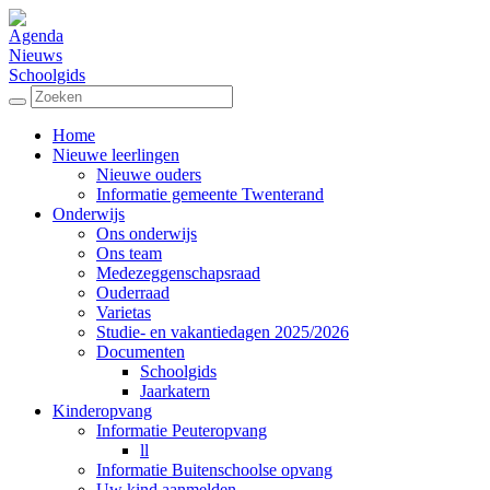
Agenda
Nieuws
Schoolgids
Home
Nieuwe leerlingen
Nieuwe ouders
Informatie gemeente Twenterand
Onderwijs
Ons onderwijs
Ons team
Medezeggenschapsraad
Ouderraad
Varietas
Studie- en vakantiedagen 2025/2026
Documenten
Schoolgids
Jaarkatern
Kinderopvang
Informatie Peuteropvang
ll
Informatie Buitenschoolse opvang
Uw kind aanmelden